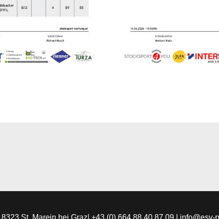
 | 8323 St. Marein bei Graz| +43 (0) 664 88 40 87 09 | info@esv-