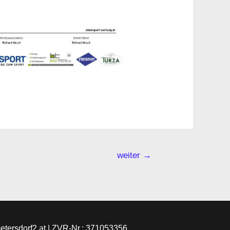
weiter
→
petersdorf2.at | ZVR-Nr.: 371053356