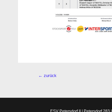
←
zurück
ESV Petersdorf II | Petersdorf 283