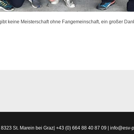
gibt keine Meisterschaft ohne Fangemeinschaft, ein großer Dank
 | 8323 St. Marein bei Graz| +43 (0) 664 88 40 87 09 | info@esv-