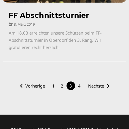
FF Abschnittsturnier
18. März 2019
Am 18.03 erreichten unsere Schützen beim FF-
Abschnittsturnier in Oberdorf den 3. Rang. Wir
gratulieren recht herzlich.
Vorherige
1
2
3
4
Nächste